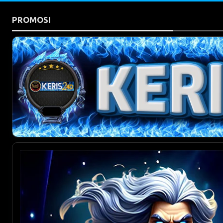
PROMOSI