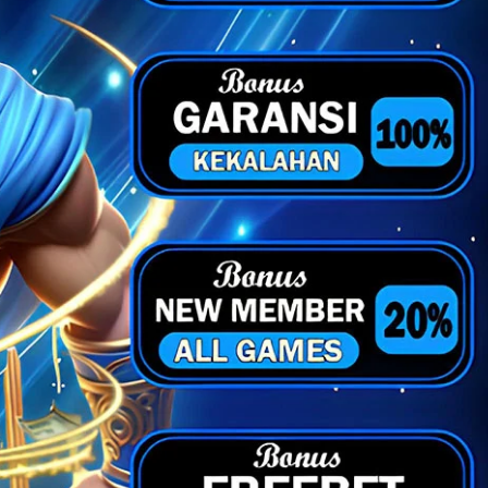
posit pertamamu!