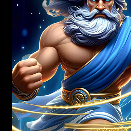
KERIS24D akan kembalikan Berkali-Kali Lipat dari kekalahan de
setelah mengalami kekalahan pada deposit pertamanya..
Syarat Withdraw diharuskan memenuhi TO BETTING terlebih dahulu, yaitu x20 dari Deposit Pertama + Jumlah GARANSI yang diberikan.